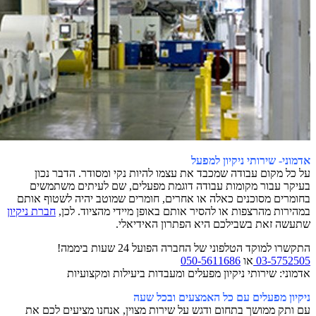
אדמוני- שירותי ניקיון למפעל
על כל מקום עבודה שמכבד את עצמו להיות נקי ומסודר. הדבר נכון
בעיקר עבור מקומות עבודה דוגמת מפעלים, שם לעיתים משתמשים
בחומרים מסוכנים כאלה או אחרים, חומרים שמוטב יהיה לשטוף אותם
במהירות מהרצפות או להסיר אותם באופן מיידי מהציוד. לכן,
חברת ניקיון
שתעשה זאת בשבילכם היא הפתרון האידיאלי.
התקשרו למוקד הטלפוני של החברה הפועל 24 שעות ביממה!
03-5752505
או
050-5611686
אדמוני: שירותי ניקיון מפעלים ומעבדות ביעילות ומקצועיות
ניקיון מפעלים עם כל האמצעים ובכל שעה
עם ותק ממושך בתחום ודגש על שירות מצוין, אנחנו מציעים לכם את