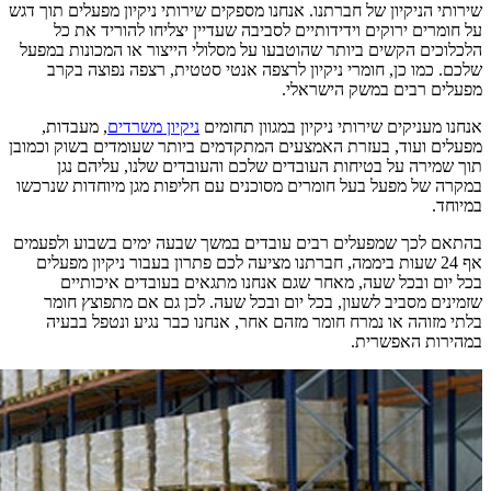
שירותי הניקיון של חברתנו. אנחנו מספקים שירותי ניקיון מפעלים תוך דגש
על חומרים ירוקים וידידותיים לסביבה שעדיין יצליחו להוריד את כל
הלכלוכים הקשים ביותר שהוטבעו על מסלולי הייצור או המכונות במפעל
שלכם. כמו כן, חומרי ניקיון לרצפה אנטי סטטית, רצפה נפוצה בקרב
מפעלים רבים במשק הישראלי.
אנחנו מעניקים שירותי ניקיון במגוון תחומים
ניקיון משרדים
, מעבדות,
מפעלים ועוד, בעזרת האמצעים המתקדמים ביותר שעומדים בשוק וכמובן
תוך שמירה על בטיחות העובדים שלכם והעובדים שלנו, עליהם נגן
במקרה של מפעל בעל חומרים מסוכנים עם חליפות מגן מיוחדות שנרכשו
במיוחד.
בהתאם לכך שמפעלים רבים עובדים במשך שבעה ימים בשבוע ולפעמים
אף 24 שעות ביממה, חברתנו מציעה לכם פתרון בעבור ניקיון מפעלים
בכל יום ובכל שעה, מאחר שגם אנחנו מתגאים בעובדים איכותיים
שזמינים מסביב לשעון, בכל יום ובכל שעה. לכן גם אם מתפוצץ חומר
בלתי מזוהה או נמרח חומר מזהם אחר, אנחנו כבר נגיע ונטפל בבעיה
במהירות האפשרית.